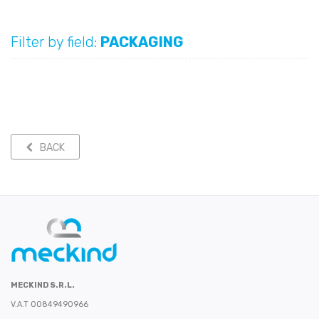
Filter by field:
PACKAGING
BACK
MECKIND S.R.L.
V.A.T 00849490966