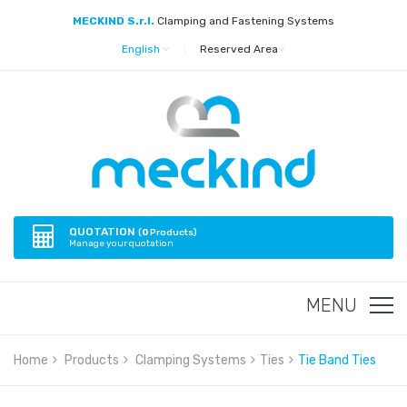
MECKIND S.r.l.
Clamping and Fastening Systems
English
|
Reserved Area
QUOTATION
(
0
Products)
Manage your quotation
MENU
Home
Products
Clamping Systems
Ties
Tie Band Ties