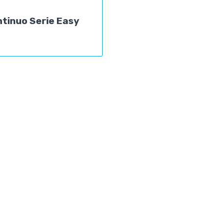
tinuo Serie Easy
C
Tel.
+39 039 60.95.246
|
Fax. +39 039
W
69.53.44
874 Busnago (MB)
info@meckind.com
Privacy Policy
|
Cookie Policy