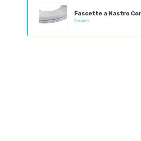
Fascette a Nastro Con
Prodotti
INDIETRO
MECKIND S.R.L.
P.Iva 00849490966
Via delle Industrie, 9
|
20