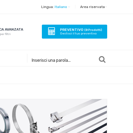
Lingua:
Italiano
|
Area riservata
CA AVANZATA
PREVENTIVO
(
0
Prodotti)
Gestisci il tuo preventivo
er filtri