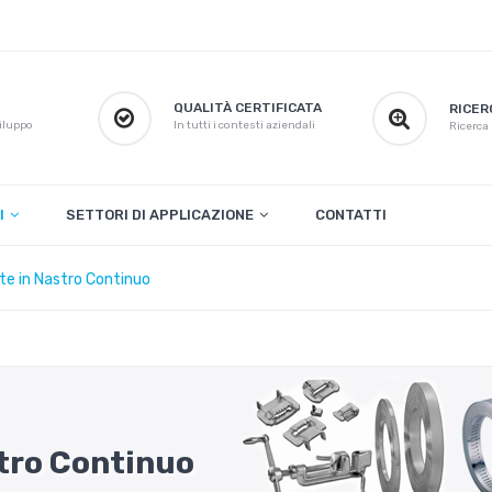
QUALITÀ CERTIFICATA
RICER
iluppo
In tutti i contesti aziendali
Ricerca p
I
SETTORI DI APPLICAZIONE
CONTATTI
te in Nastro Continuo
stro Continuo