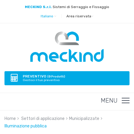
MECKIND S.r.l.
Sistemi di Serraggio e Fissaggio
Italiano
|
Area riservata
PREVENTIVO
(
0
Prodotti)
Gestisci il tuo preventivo
MENU
Home
Settori di applicazione
Municipalizzate
Illuminazione pubblica